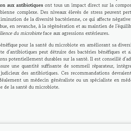
ion aux antibiotiques
ont tous un impact direct sur la compos
ienne complexe. Des niveaux élevés de stress peuvent pert
diminution de la diversité bactérienne, ce qui affecte négati
ue, en revanche, à la régénération et au maintien de l'équili
ilience du microbiote
face aux agressions extérieures.
bénéfique pour la santé du microbiote en améliorant sa divers
ente d'antibiotiques peut détruire des bactéries bénéfiques et a
ions potentiellement durables sur la santé. Il est conseillé d'a
sure une quantité suffisante de sommeil réparateur, intègr
e judicieux des antibiotiques. Ces recommandations devraient
 idéalement un médecin généraliste ou un spécialiste en méd
e de la santé du microbiote.