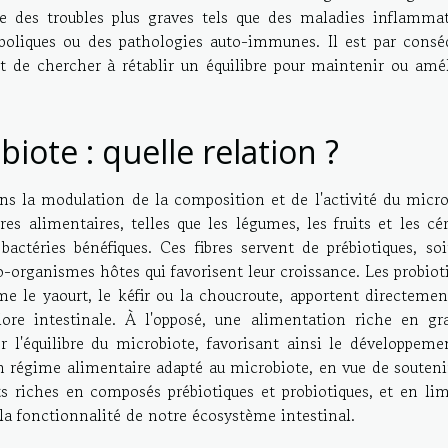
 des troubles plus graves tels que des maladies inflammat
aboliques ou des pathologies auto-immunes. Il est par consé
t de chercher à rétablir un équilibre pour maintenir ou amél
iote : quelle relation ?
ns la modulation de la composition et de l'activité du micro
s alimentaires, telles que les légumes, les fruits et les cér
bactéries bénéfiques. Ces fibres servent de prébiotiques, soi
o-organismes hôtes qui favorisent leur croissance. Les probiot
 le yaourt, le kéfir ou la choucroute, apportent directemen
lore intestinale. À l'opposé, une alimentation riche en gra
er l'équilibre du microbiote, favorisant ainsi le développeme
n régime alimentaire adapté au microbiote, en vue de souteni
s riches en composés prébiotiques et probiotiques, et en lim
à la fonctionnalité de notre écosystème intestinal.