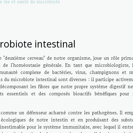
 vie et santé du microbiote
robiote intestinal
de "deuxième cerveau" de notre organisme, joue un rôle primo
 de l'homéostasie générale. En tant que microbiologiste, i
munauté complexe de bactéries, virus, champignons et m
 du microbiote intestinal sont diverses : il participe active
écomposant les fibres que notre propre système digestif ne
nts essentiels et des composés bioactifs bénéfiques pour 
rme comme un défenseur acharné contre les pathogènes. Il em
 écologiques de notre intestin et en produisant des subst
 inestimable pour le système immunitaire, avec lequel il entr