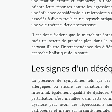
une relation étroite et complexe; la flor
oriente leurs réponses contre les agressions 
une influence considérable du microbiote sur
associés à divers troubles neuropsychiatriq
une voie thérapeutique prometteuse.
Il est donc évident que le microbiote inte
mais un acteur de premier plan dans le m
cerveau illustre l'interdépendance des diff
approche holistique de la santé.
Les signes d'un déséq
La présence de symptômes tels que les t
allergiques ou encore des variations de 
intestinal, également qualifié de dysbiose.
perturbation s'est installée dans cette co
dysbiose peut avoir des répercussions su
pathogènes et même sur la santé mentale, en