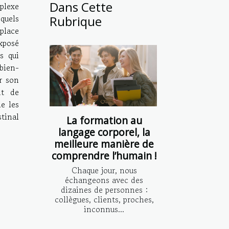
Dans Cette
plexe
quels
Rubrique
lace
posé
s qui
bien-
r son
nt de
e les
tinal
La formation au
langage corporel, la
meilleure manière de
comprendre l’humain !
Chaque jour, nous
échangeons avec des
dizaines de personnes :
collègues, clients, proches,
inconnus...