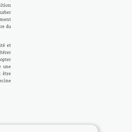
ition
urber
vement
bre du
ité et
ltérer
dopter
e une
 être
ecine