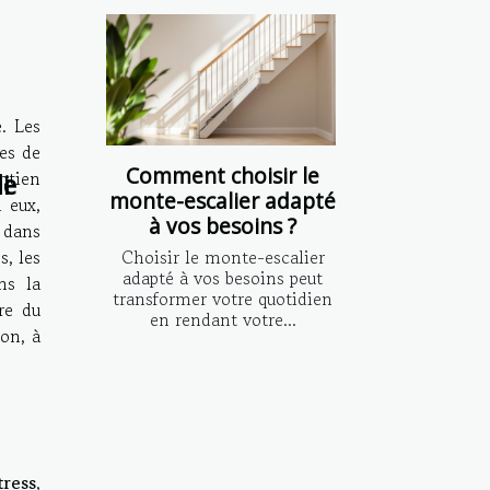
é. Les
es de
Comment choisir le
intien
le
i
monte-escalier adapté
 eux,
à vos besoins ?
 dans
Choisir le monte-escalier
s, les
adapté à vos besoins peut
ns la
transformer votre quotidien
re du
en rendant votre...
ion, à
tress
,