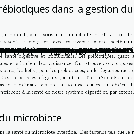
rébiotiques dans la gestion du
t primordial pour favoriser un microbiote intestinal équilibr
 vivants, interagissent avec les diverses souches bactérienn
e lorsque celle-ci est compromise. Ils participent ainsi au ma
illeure manière de comprendre l’humain !
ur chaque saison ?
 sa testostérone sans médicaments
 meilleur sommeil ?
utionner la rééducation physique ?
é à vos besoins ?
dans les métiers de la santé
imentaires pour votre routine sportive ?
que selon votre style de vie
santé comment l'améliorer
s pour jeunes enfants
pide pour la santé cardiaque
niques innovantes pour un bien-être durab
r chaque type de voyage
ien pour une meilleure santé vertébrale
 vous pouvez commencer à faire aujourd'hu
 pour devenir magnétiseur
mmunité et la vitalité
sur le bien-être personnel et relationnel
ation avec une femme cougar
face au Covid19
e santé digestive et immunitaire. Les prébiotiques, quant à
iques et stimulent leur croissance. On retrouve ces composés
aourts, les kéfirs, pour les probiotiques, ou les légumes racine
s. Ces deux types d'agents jouent un rôle prépondérant da
stro-intestinaux tels que la dysbiose, qui est un déséquilib
ontribuent à la santé de notre système digestif et, par extens
 du microbiote
s la santé du microbiote intestinal. Des facteurs tels que le
s