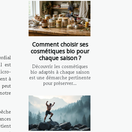
Comment choisir ses
cosmétiques bio pour
chaque saison ?
rdial
l est
Découvrir les cosmétiques
icro-
bio adaptés à chaque saison
est une démarche pertinente
ment à
pour préserver...
 peut
notre
pêche
ances
etient