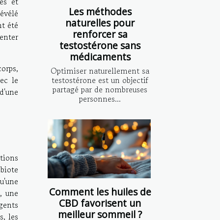
es et
Les méthodes
révélé
naturelles pour
nt été
renforcer sa
senter
testostérone sans
médicaments
orps,
Optimiser naturellement sa
ec le
testostérone est un objectif
partagé par de nombreuses
d'une
personnes...
tions
biote
u'une
Comment les huiles de
, une
CBD favorisent un
gents
meilleur sommeil ?
, les