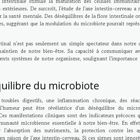
e intestinale stimule la maturation des cellules immunitair
extérieures. De surcroît, l'étude de l'axe intestin-cerveau a 
 la santé mentale. Des déséquilibres de la flore intestinale o
ues, suggérant que la modulation du microbiote pourrait repré
stinal n'est pas seulement un simple spectateur dans notre c
aintien de notre bien-être. Sa capacité à communiquer av
érents systèmes de notre organisme, soulignant l'importance 
uilibre du microbiote
roubles digestifs, une inflammation chronique, des réac
l'humeur peut être révélatrice d'un déséquilibre du micro
 Ces manifestations cliniques sont des indicateurs précoces q
mmunauté microbienne essentielle à notre bien-être. En effet
r l'absorption des nutriments, la protection contre les a
 raison de l'axe intestin-cerveau. Si ces signes sont ignorés