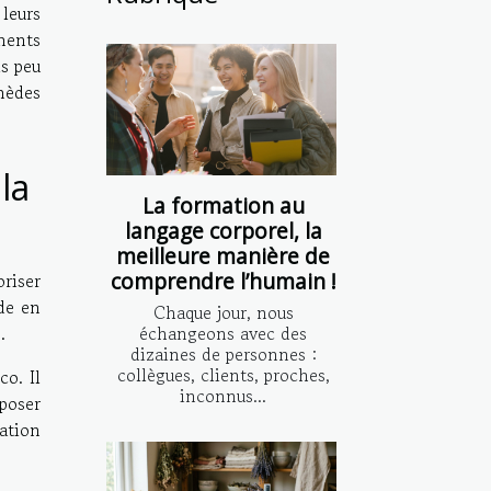
leurs
ments
is peu
mèdes
la
La formation au
langage corporel, la
meilleure manière de
comprendre l’humain !
oriser
ède en
Chaque jour, nous
e
.
échangeons avec des
dizaines de personnes :
collègues, clients, proches,
co. Il
inconnus...
poser
ation