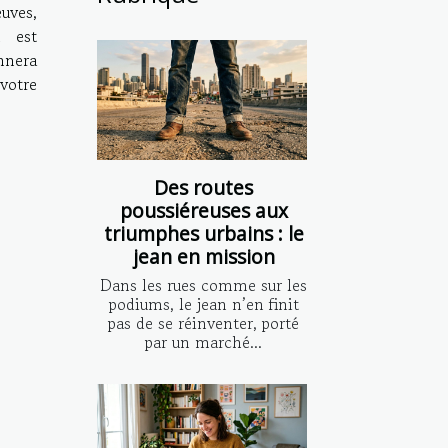
euves,
n est
nnera
 votre
Des routes
poussiéreuses aux
triumphes urbains : le
jean en mission
Dans les rues comme sur les
podiums, le jean n’en finit
pas de se réinventer, porté
par un marché...