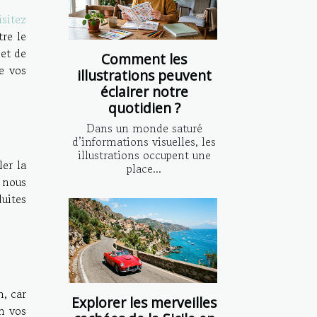
isitez
re le
 et de
Comment les
e vos
illustrations peuvent
éclairer notre
quotidien ?
Dans un monde saturé
d’informations visuelles, les
illustrations occupent une
er la
place...
 nous
uites
n, car
Explorer les merveilles
on vos