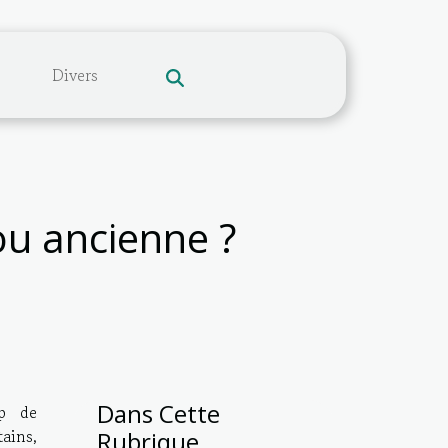
Divers
ou ancienne ?
Dans Cette
up de
tains,
Rubrique