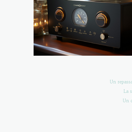
Un repas
La 
Un o