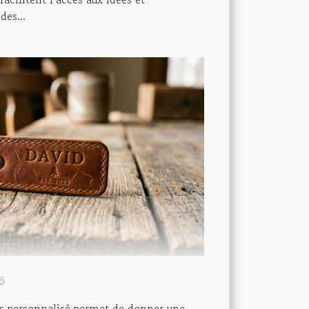
es...
6
clés personnalisé permet de donner une