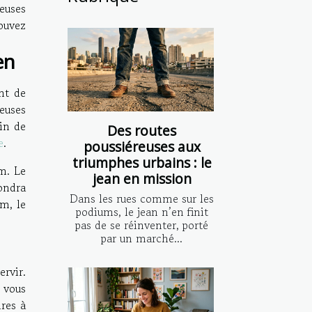
euses
pouvez
en
nt de
reuses
in de
Des routes
e
.
poussiéreuses aux
triumphes urbains : le
m. Le
jean en mission
pondra
Dans les rues comme sur les
m, le
podiums, le jean n’en finit
pas de se réinventer, porté
par un marché...
rvir.
 vous
res à