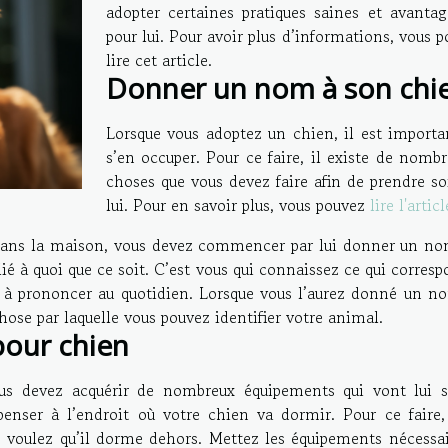
adopter certaines pratiques saines et avantag
pour lui. Pour avoir plus d’informations, vous 
lire cet article.
Donner un nom à son chi
Lorsque vous adoptez un chien, il est importa
s’en occuper. Pour ce faire, il existe de nomb
choses que vous devez faire afin de prendre so
lui. Pour en savoir plus, vous pouvez
lire l'articl
 dans la maison, vous devez commencer par lui donner un no
ié à quoi que ce soit. C’est vous qui connaissez ce qui corres
té à prononcer au quotidien. Lorsque vous l’aurez donné un no
hose par laquelle vous pouvez identifier votre animal.
pour chien
us devez acquérir de nombreux équipements qui vont lui se
ser à l’endroit où votre chien va dormir. Pour ce faire,
s voulez qu’il dorme dehors. Mettez les équipements nécessai