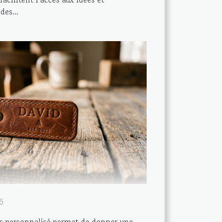
es...
6
clés personnalisé permet de donner une